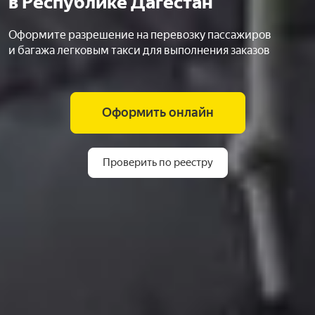
в Республике Дагестан
Оформите разрешение на перевозку пассажиров
и багажа легковым такси для выполнения заказов
Оформить онлайн
Проверить по реестру